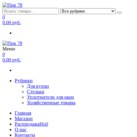
Перейти
к
Пик 78
Производитель в Санкт-Петербурге
содержимому
0
0.00 руб.
Меню
Пик 78
Производитель в Санкт-Петербурге
0
0.00 руб.
Рубрики
Для кухни
Стельки
Уплотнители для окон
Хозяйственные товары
Главная
Магазин
Распродажа
Hot!
О нас
Контакты