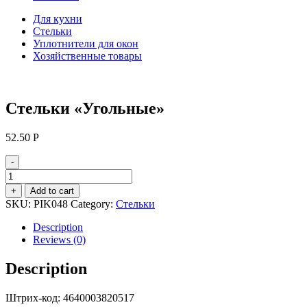
Для кухни
Стельки
Уплотнители для окон
Хозяйственные товары
Стельки «Угольные»
52.50
Р
-
Стельки
«Угольные»
+
Add to cart
quantity
SKU:
PIK048
Category:
Стельки
Description
Reviews (0)
Description
Штрих-код: 4640003820517