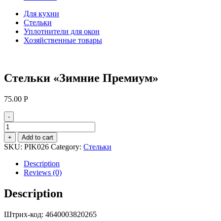
Для кухни
Стельки
Уплотнители для окон
Хозяйственные товары
Стельки «Зимние Премиум»
75.00
Р
-
Стельки
«Зимние
+
Add to cart
Премиум»
SKU:
PIK026
Category:
Стельки
quantity
Description
Reviews (0)
Description
Штрих-код: 4640003820265