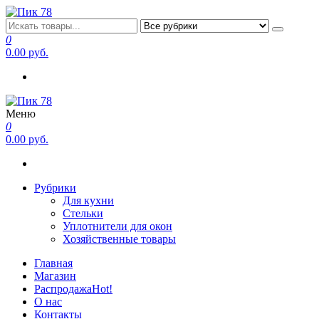
Перейти
к
Пик 78
Производитель в Санкт-Петербурге
содержимому
0
0.00 руб.
Меню
Пик 78
Производитель в Санкт-Петербурге
0
0.00 руб.
Рубрики
Для кухни
Стельки
Уплотнители для окон
Хозяйственные товары
Главная
Магазин
Распродажа
Hot!
О нас
Контакты