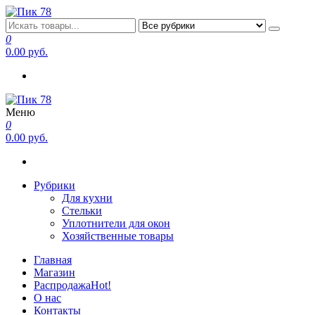
Перейти
к
Пик 78
Производитель в Санкт-Петербурге
содержимому
0
0.00 руб.
Меню
Пик 78
Производитель в Санкт-Петербурге
0
0.00 руб.
Рубрики
Для кухни
Стельки
Уплотнители для окон
Хозяйственные товары
Главная
Магазин
Распродажа
Hot!
О нас
Контакты