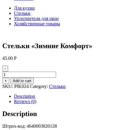
Для кухни
Стельки
Уплотнители для окон
Хозяйственные товары
Стельки «Зимние Комфорт»
45.00
Р
-
Стельки
«Зимние
+
Add to cart
Комфорт»
SKU:
PIK024
Category:
Стельки
quantity
Description
Reviews (0)
Description
Штрих-код: 4640003820128