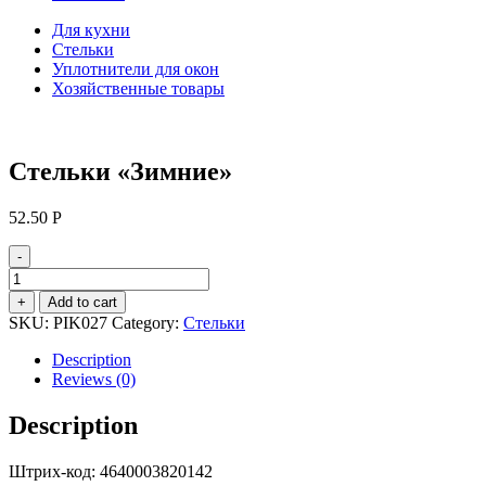
Для кухни
Стельки
Уплотнители для окон
Хозяйственные товары
Стельки «Зимние»
52.50
Р
-
Стельки
«Зимние»
+
Add to cart
quantity
SKU:
PIK027
Category:
Стельки
Description
Reviews (0)
Description
Штрих-код: 4640003820142